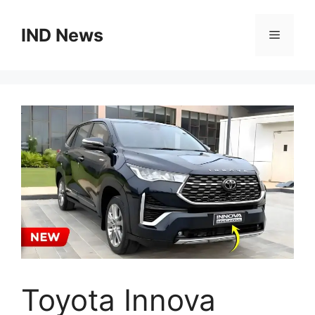
Skip
to
IND News
Menu
content
Toyota Innova